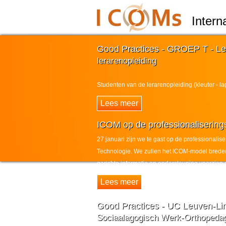
Intern
Good Practices - GROEP T - Le
lerarenopleiding
Studenten van de lerarenopleiding (kleuter - la
ICOM op de professionaliseri
27 januari zijn we te gast op de professional
Technologie. We zullen het ICOM-model brede
gerichte informatie en ondersteuning voorzien
Good Practices - UC Leuven-Li
Sociaalagogisch Werk-Orthopedag