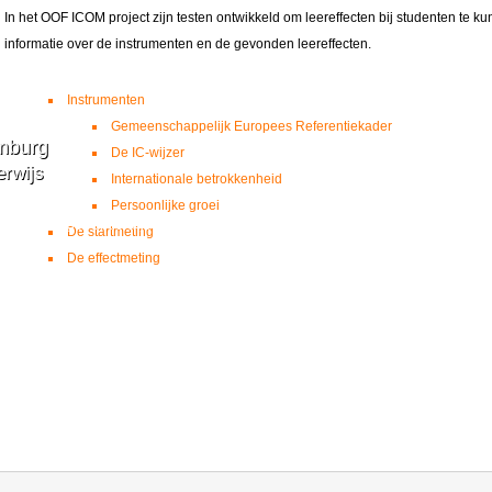
In het OOF ICOM project zijn testen ontwikkeld om leereffecten bij studenten te 
iding die wensen deel te nemen aan een activiteit die kadert in de Zuidwerking 
informatie over de instrumenten en de gevonden leereffecten.
t CDSL-project, waarvan er ...
Instrumenten
Gemeenschappelijk Europees Referentiekader
mburg
De IC-wijzer
erwijs
Internationale betrokkenheid
Persoonlijke groei
derwijs, Lager Onderwijs (verplicht onderdeel van de bachelorproef)
De startmeting
De effectmeting