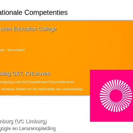
ationale Competenties
uven Education College
ger - secundair)
ngsdag G&T, KHLeuven
iseringsdag van het Departement Gezondheid en
r kenbaar maken en de methodiek van speeddating
 aan docenten.
mburg (UC Limburg)
ogie en Lerarenopleiding