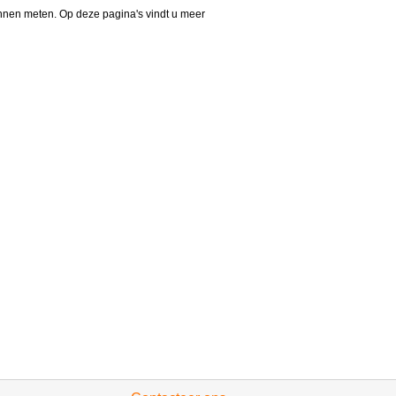
kunnen meten. Op deze pagina's vindt u meer
van de Katholieke Hogeschool Limburg. Deze