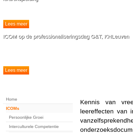
Studenten van de lerarenopleiding (kleuter - lager - secundair)
ICOM op de professionaliseringsdag G&T, KHLeuven
27 januari zijn we te gast op de professionaliseringsdag van het Departement 
Technologie. We zullen het ICOM-model breder kenbaar maken en de methodie
gerichte informatie en ondersteuning voorzien aan docenten.
Home
Kennis van vree
ICOMs
leereffecten van i
Persoonlijke Groei
vanzelfspreke
Interculturele Competentie
onderzoeksdocum