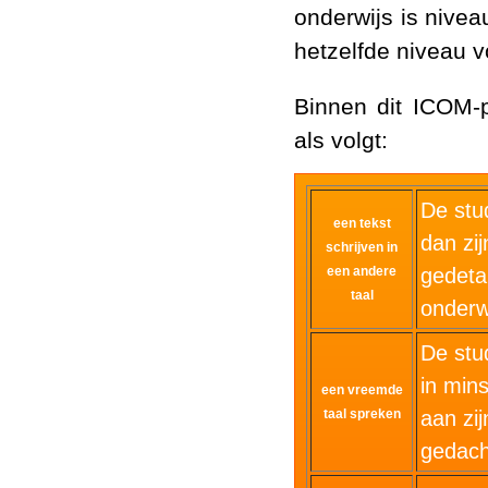
onderwijs is nivea
hetzelfde niveau v
Binnen dit ICOM-pr
als volgt:
De stud
een tekst
dan zij
schrijven in
een andere
gedeta
taal
onderw
De stu
in min
een vreemde
taal spreken
aan zij
gedach