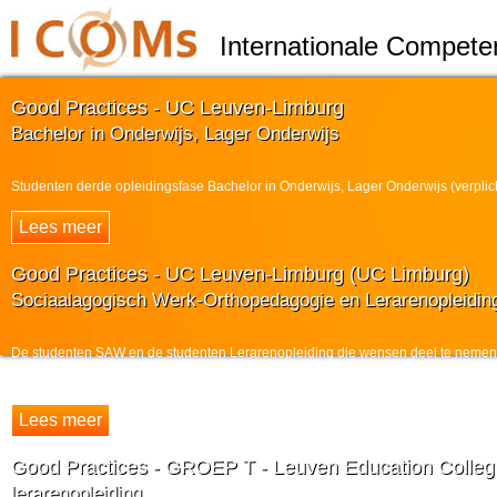
Internationale Compete
Good Practices - UC Leuven-Limburg
Bachelor in Onderwijs, Lager Onderwijs
Studenten derde opleidingsfase Bachelor in Onderwijs, Lager Onderwijs (verplic
Good Practices - UC Leuven-Limburg (UC Limburg)
Sociaalagogisch Werk-Orthopedagogie en Lerarenopleidin
De studenten SAW en de studenten Lerarenopleiding die wensen deel te nemen a
studenten engageren zich deel te nemen aan het CDSL-project, waarvan er ...
Good Practices - GROEP T - Leuven Education Colleg
lerarenopleiding