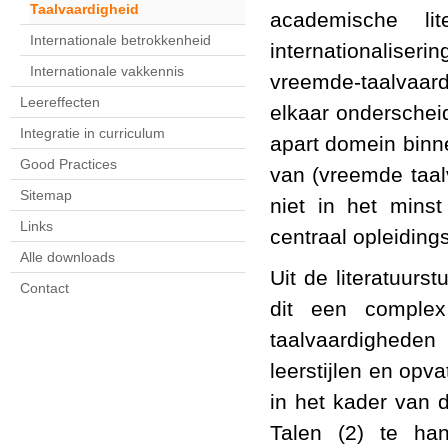
Taalvaardigheid
academische li
Internationale betrokkenheid
internationaliseri
Internationale vakkennis
vreemde-taalvaar
Leereffecten
elkaar onderschei
Integratie in curriculum
apart domein binne
Good Practices
van (vreemde taal
Sitemap
niet in het mins
Links
centraal opleiding
Alle downloads
Uit de literatuurs
Contact
dit een complex
taalvaardighede
leerstijlen en opv
in het kader van 
Talen (2) te han