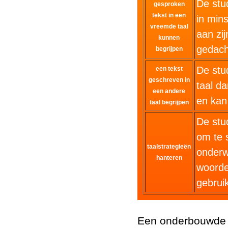
De stu
gesproken
tekst in een
in min
vreemde taal
aan zij
kunnen
gedach
begrijpen
De stu
een tekst
geschreven in
taal da
een andere
en kan
taal begrijpen
De stu
om te 
taalstrategieën
onderw
hanteren
woorde
gebrui
Een onderbouwde a