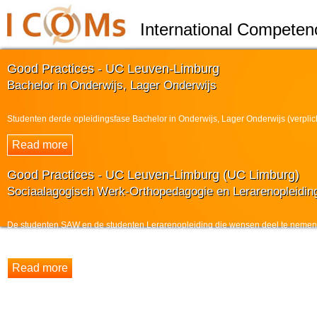
International Competen
Good Practices - UC Leuven-Limburg
Bachelor in Onderwijs, Lager Onderwijs
Studenten derde opleidingsfase Bachelor in Onderwijs, Lager Onderwijs (verplic
Good Practices - UC Leuven-Limburg (UC Limburg)
Sociaalagogisch Werk-Orthopedagogie en Lerarenopleidin
De studenten SAW en de studenten Lerarenopleiding die wensen deel te nemen a
studenten engageren zich deel te nemen aan het CDSL-project, waarvan er ...
27 januari zijn we te gast op de professionaliseringsdag van het Departement 