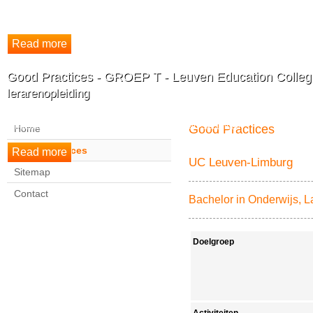
Technologie. We zullen het ICOM-model breder kenbaar maken en de methodie
gerichte informatie en ondersteuning voorzien aan docenten.
Good Practices - GROEP T - Leuven Education Colleg
lerarenopleiding
Studenten van de lerarenopleiding (kleuter - lager - secundair)
Good Practices
Home
Good Practices
UC Leuven-Limburg
Sitemap
Contact
Bachelor in Onderwijs, 
Doelgroep