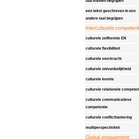
taal kunnen begrijpen
een tekst geschreven in een
andere taal begrijpen
Interculturele competent
culturele zelfkennis EN
culturele flexibiliteit
culturele veerkracht
culturele ontvankelijkheid
culturele kennis
culturele relationele competen
culturele communicatieve
competentie
culturele conflicthantering
multiperspectiviteit
Global engagement