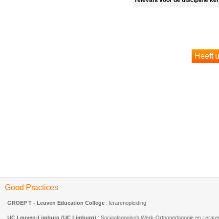
relevant voor de discipline k
Good Practices
GROEP T - Leuven Education College
: lerarenopleiding
UC Leuven-Limburg (UC Limburg)
: Sociaalagogisch Werk-Orthopedagogie en Leraren